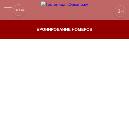
RU
ОБ ОТЕЛЕ
Услуги
БРОНИРОВАНИЕ НОМЕРОВ
НОМЕРА И ЦЕНЫ
Галерея
БРОНИРОВАНИЕ
Отзывы
АКЦИИ
Рядом с
нами
РЕСТОРАНЫ
КОНФЕРЕНЦ-ЗАЛЫ
Главная
Рядом с нами
РЕЧНЫЕ КРУИЗЫ
КОНТАКТЫ